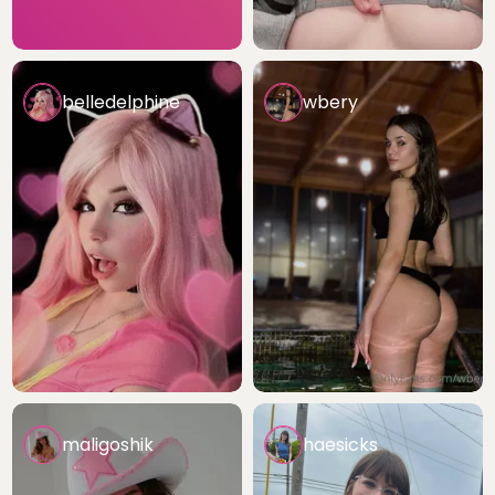
belledelphine
wbery
maligoshik
haesicks