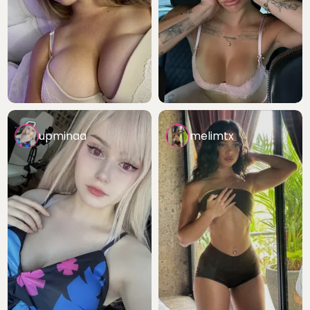
upminaa
melimtx