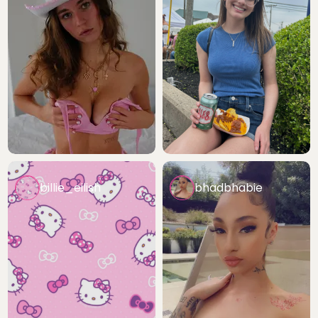
billie_eilish
bhadbhabie