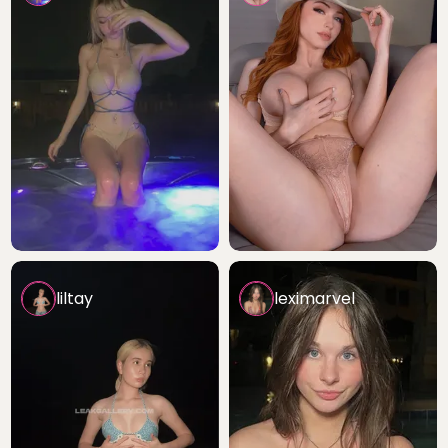
liltay
leximarvel