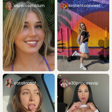
alicerosenblum
kirstentoosweet
catalinasof
e30princessvip