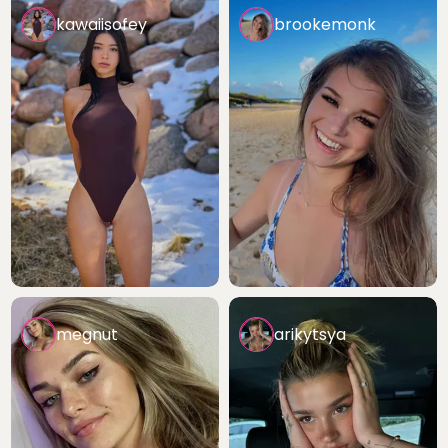
kawaiisofey
brookemonk
megnut
arikytsya