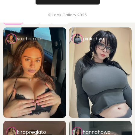
लीक हो जाएँगी
© Leak Gallery 2026
अब तक
सप्ताह
दिन
12 घंटे
sophieraiin
pinkchyu
kirapregiato
hannahowo