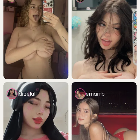
ldrzelall
emarrb