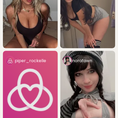
piper_rockelle
norafawn