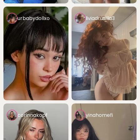
urbabydollxo
liviadrusilla3
corinnakopf
yinahomefi