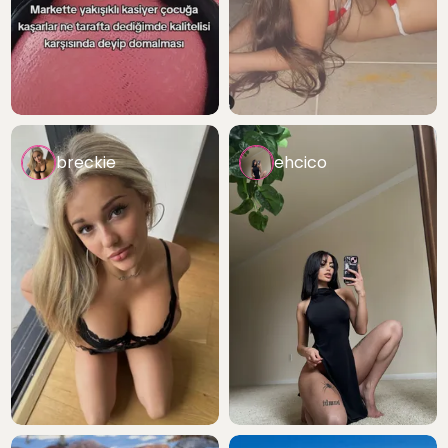
breckie
ehcico