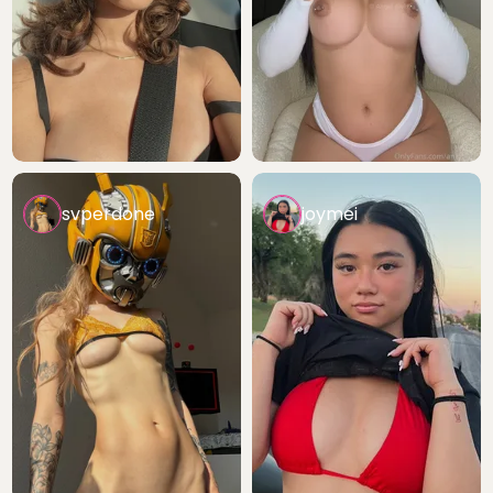
svperdone
joymei