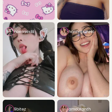
noemiexlili
hannapunzel
9bitez
amouranth