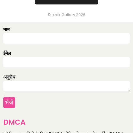
करें
contact@leakgallery.com
आप इस फ़ॉर्म का उपयोग करके भी हमसे संपर्क कर सकते हैं। (DMCA
© Leak Gallery 2026
अनुरोधों के लिए नहीं)
नाम
ईमेल
अनुरोध
भेजें
DMCA