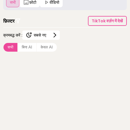
सभी
फ़ोटो
वीडियो
फ़िल्टर
TikTok वर्ज़न में देखें
क्रमबद्ध करें :
सबसे नए
सबसे नए
सभी
बिना AI
केवल AI
सबसे ज़्यादा देखे गए
सबसे ज़्यादा पसंद किए गए