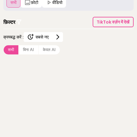
सभी
फ़ोटो
वीडियो
फ़िल्टर
TikTok वर्ज़न में देखें
क्रमबद्ध करें :
सबसे नए
सबसे नए
सभी
बिना AI
केवल AI
सबसे ज़्यादा देखे गए
सबसे ज़्यादा पसंद किए गए