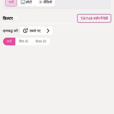
सभी
फ़ोटो
वीडियो
फ़िल्टर
TikTok वर्ज़न में देखें
क्रमबद्ध करें :
सबसे नए
सबसे नए
सभी
बिना AI
केवल AI
सबसे ज़्यादा देखे गए
सबसे ज़्यादा पसंद किए गए