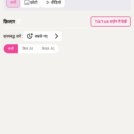
सभी
फ़ोटो
वीडियो
फ़िल्टर
TikTok वर्ज़न में देखें
क्रमबद्ध करें :
सबसे नए
सबसे नए
सभी
बिना AI
केवल AI
सबसे ज़्यादा देखे गए
सबसे ज़्यादा पसंद किए गए