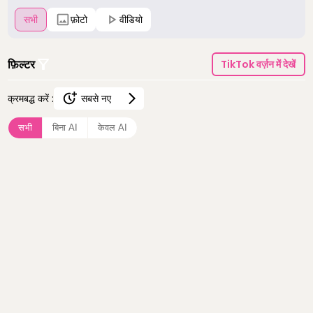
सभी
फ़ोटो
वीडियो
फ़िल्टर
TikTok वर्ज़न में देखें
क्रमबद्ध करें :
सबसे नए
सबसे नए
सभी
बिना AI
केवल AI
सबसे ज़्यादा देखे गए
सबसे ज़्यादा पसंद किए गए