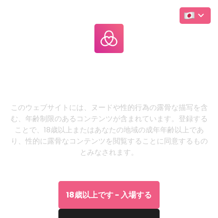
Leakgallery
.com
これは大人専用のウェブサイトです
このウェブサイトには、ヌードや性的行為の露骨な描写を含
む、年齢制限のあるコンテンツが含まれています。登録する
ことで、18歳以上またはあなたの地域の成年年齢以上であ
り、性的に露骨なコンテンツを閲覧することに同意するもの
とみなされます。
Leak Gallery
/ ユーザー投稿
18歳以上です - 入場する
コミュニティの最新アップロード