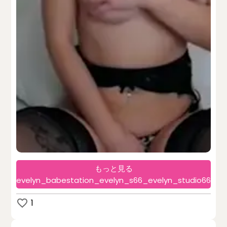
もっと見る
evelyn_babestation_evelyn_s66_evelyn_studio66
1