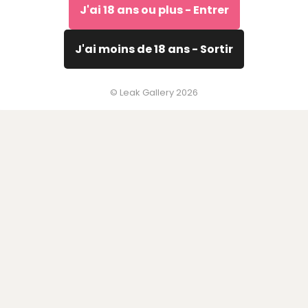
disponibles
J'ai 18 ans ou plus - Entrer
Visionner en version TikTok
J'ai moins de 18 ans - Sortir
Afficher les médias générés par IA :
© Leak Gallery 2026
sophieraiin
kirapregiato
Create & Fuck AI Sluts
hannahowo
sssniperwolf
kirapregiato
kirapregiato
yinahomefi
sophieraiin
corinnakopf
breckie
husvjall
kirapregiato
pinkchyu
billie_eilish
kirapregiato
belindanohemyy
faby_onate
arikytsya
kirapregiato
sophieraiin
kirapregiato
e30princessvip
jadennewman1
piper_rockelle
sophieraiin
bonniepetitexo...
kirapregiato
9bitez
liviadrusilla3
yinahomefi
faby_onate
belledelphine
kirapregiato
urbabydollxo
belindanohemyy
hannahowo
sophieraiin
kirapregiato
kirapregiato
hannahowo