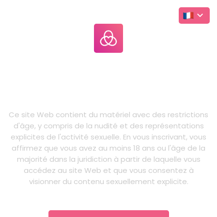
Leakgallery
.com
LIVE
Ceci est un site web destiné aux
adultes
Ce site Web contient du matériel avec des restrictions
d'âge, y compris de la nudité et des représentations
explicites de l'activité sexuelle. En vous inscrivant, vous
affirmez que vous avez au moins 18 ans ou l'âge de la
majorité dans la juridiction à partir de laquelle vous
accédez au site Web et que vous consentez à
visionner du contenu sexuellement explicite.
Leak Gallery
/ Accueil
Derniers leaks OnlyFans
12.3M
Leaks OnlyFans